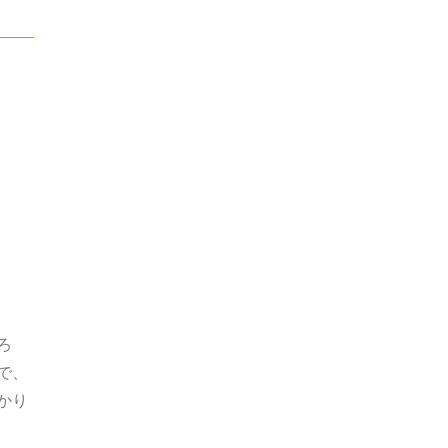
ろ
で、
かり