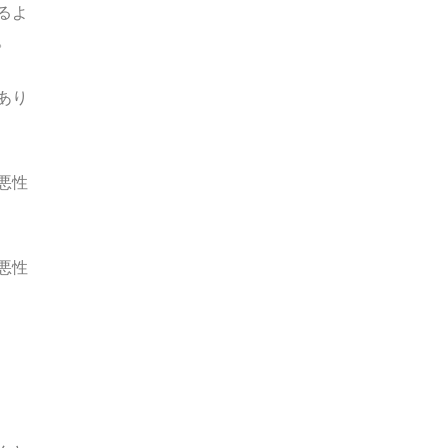
るよ
。
あり
悪性
悪性