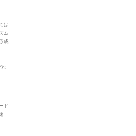
では
ズム
形成
ぞれ
ード
速