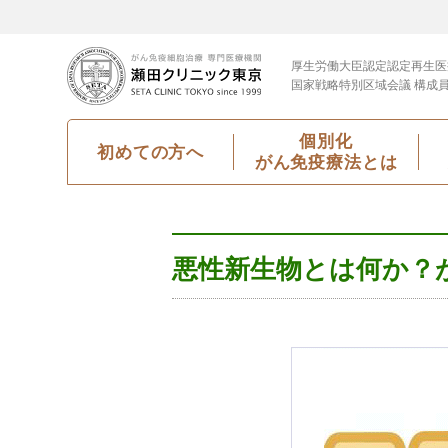
厚生労働大臣認定
認定再生医
国家戦略特別区域会議 構成
個別化
初めての方へ
がん免疫療法とは
悪性新生物とは何か？