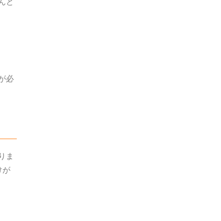
んと
が必
りま
けが