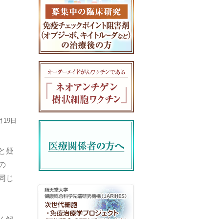
月19日
と疑
の
同じ