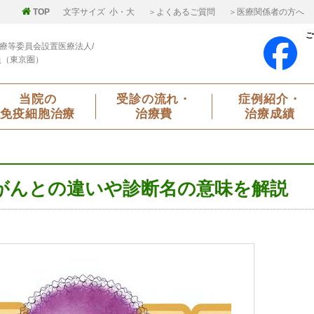
TOP
文字サイズ
小
・
大
＞よくあるご質問
＞医療関係者の方へ
ご
療等委員会設置医療法人/
員（東京圏）
当院の
受診の流れ・
症例紹介・
免疫細胞治療
治療費
治療成績
がんとの違いや診断名の意味を解説