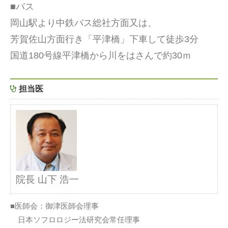
■バス
岡山駅より中鉄バス総社方面又は、
芳賀佐山方面行き「平津橋」下車して徒歩3分
国道180号線平津橋から川をはさんで約30ｍ
担当医
院長 山下 浩一
■医師会：御津医師会理事
日本ソフロロジー法研究会常任理事