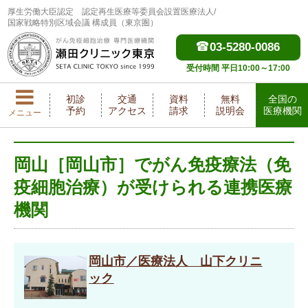
厚生労働大臣認定
認定再生医療等委員会設置医療法人/
国家戦略特別区域会議 構成員（東京圏）
03-5280-0086
受付時間 平日10:00～17:00
初診
交通
資料
無料
全国の
予約
アクセス
請求
説明会
医療機関
メニュー
岡山［岡山市］でがん免疫療法（免
疫細胞治療）が受けられる連携医療
機関
岡山市／医療法人 山下クリニ
ック