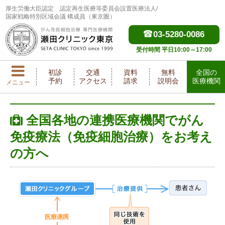
厚生労働大臣認定
認定再生医療等委員会設置医療法人/
国家戦略特別区域会議 構成員（東京圏）
03-5280-0086
受付時間 平日10:00～17:00
初診
交通
資料
無料
全国の
予約
アクセス
請求
説明会
医療機関
メニュー
全国各地の連携医療機関でがん
免疫療法（免疫細胞治療）をお考え
の方へ