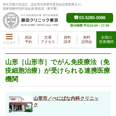
厚生労働大臣認定
認定再生医療等委員会設置医療法人/
国家戦略特別区域会議 構成員（東京圏）
03-5280-0086
受付時間 平日10:00～17:00
初診
交通
資料
無料
全国の
予約
アクセス
請求
説明会
医療機関
メニュー
山形［山形市］でがん免疫療法（免
疫細胞治療）が受けられる連携医療
機関
山形市／べにばな内科クリニッ
ク