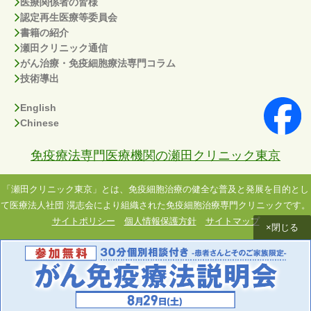
医療関係者の皆様
認定再生医療等委員会
書籍の紹介
瀬田クリニック通信
がん治療・免疫細胞療法専門コラム
技術導出
English
Chinese
免疫療法専門医療機関の瀬田クリニック東京
「瀬田クリニック東京」とは、免疫細胞治療の健全な普及と発展を目的とし
て医療法人社団 滉志会により組織された免疫細胞治療専門クリニックです。
サイトポリシー
個人情報保護方針
サイトマップ
×閉じる
Copyright(C) 2014 Seta Clinic Group All Rights Reserved.