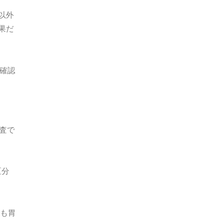
以外
果だ
く確認
査で
区分
ても胃