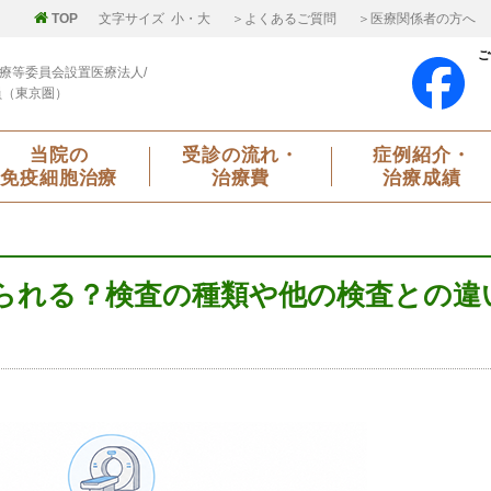
TOP
文字サイズ
小
・
大
＞よくあるご質問
＞医療関係者の方へ
ご
療等委員会設置医療法人/
員（東京圏）
当院の
受診の流れ・
症例紹介・
免疫細胞治療
治療費
治療成績
られる？検査の種類や他の検査との違