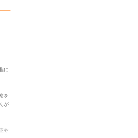
胞に
察を
んが
症や