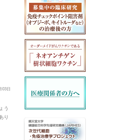
月03日
ょう
あり