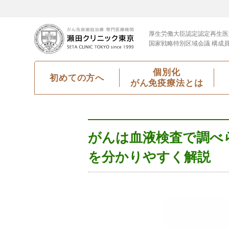
厚生労働大臣認定
認定再生医
国家戦略特別区域会議 構成
個別化
初めての方へ
がん免疫療法とは
がんは血液検査で調べ
を分かりやすく解説