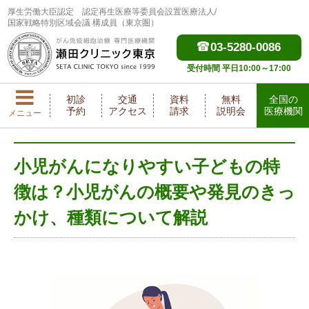
厚生労働大臣認定
認定再生医療等委員会設置医療法人/
国家戦略特別区域会議 構成員（東京圏）
03-5280-0086
受付時間 平日10:00～17:00
初診
交通
資料
無料
全国の
予約
アクセス
請求
説明会
医療機関
メニュー
小児がんになりやすい子どもの特
徴は？小児がんの概要や発見のきっ
かけ、種類について解説