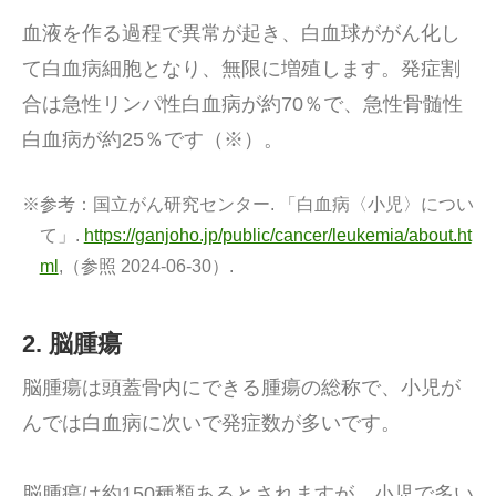
血液を作る過程で異常が起き、白血球ががん化し
て白血病細胞となり、無限に増殖します。発症割
合は急性リンパ性白血病が約70％で、急性骨髄性
白血病が約25％です（※）。
※参考：
国立がん研究センター. 「白血病〈小児〉につい
て」.
https://ganjoho.jp/public/cancer/leukemia/about.ht
ml
,（参照 2024-06-30）.
2. 脳腫瘍
脳腫瘍は頭蓋骨内にできる腫瘍の総称で、小児が
んでは白血病に次いで発症数が多いです。
脳腫瘍は約150種類あるとされますが、小児で多い