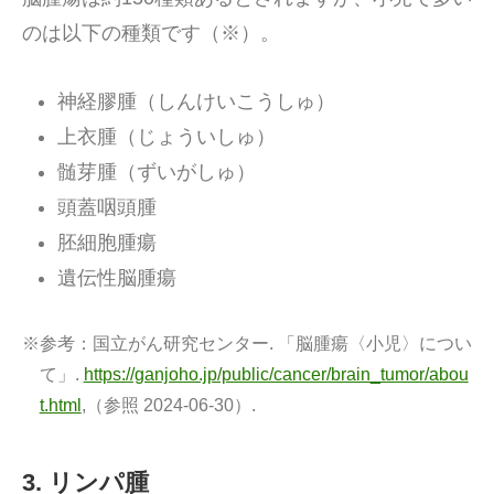
のは以下の種類です（※）。
神経膠腫（しんけいこうしゅ）
上衣腫（じょういしゅ）
髄芽腫（ずいがしゅ）
頭蓋咽頭腫
胚細胞腫瘍
遺伝性脳腫瘍
※参考：
国立がん研究センター. 「脳腫瘍〈小児〉につい
て」.
https://ganjoho.jp/public/cancer/brain_tumor/abou
t.html
,（参照 2024-06-30）.
3. リンパ腫