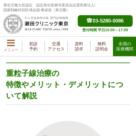
厚生労働大臣認定
認定再生医療等委員会設置医療法人/
国家戦略特別区域会議 構成員（東京圏）
03-5280-0086
受付時間 平日10:00～17:00
初診
交通
資料
無料
全国の
予約
アクセス
請求
説明会
医療機関
メニュー
重粒子線治療の
特徴やメリット・デメリットにつ
いて解説