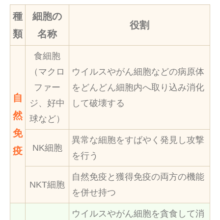
種
細胞の
役割
類
名称
食細胞
（マクロ
ウイルスやがん細胞などの病原体
ファー
をどんどん細胞内へ取り込み消化
自
ジ、好中
して破壊する
然
球など）
免
異常な細胞をすばやく発見し攻撃
NK細胞
疫
を行う
自然免疫と獲得免疫の両⽅の機能
NKT細胞
を併せ持つ
ウイルスやがん細胞を貪食して消