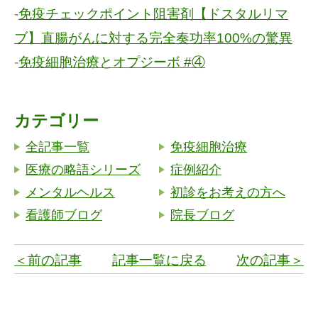
-
免疫チェックポイント阻害剤【ドスタルリマ
ブ】直腸がんに対する完全奏功率100%の驚異
-
免疫細胞治療とオプジーボ #④
カテゴリー
全記事一覧
免疫細胞治療
医療の略語シリーズ
症例紹介
メンタルヘルス
初診をお考えの方へ
看護師ブログ
院長ブログ
＜前の記事
記事一覧に戻る
次の記事＞