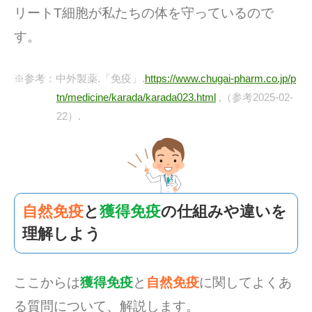
リートT細胞が私たちの体を守っているので
す。
※参考：中外製薬.「免疫」.
https://www.chugai-pharm.co.jp/p
tn/medicine/karada/karada023.html
,（参考2025-02-
22）.
自然免疫
と
獲得免疫
の仕組みや違いを
理解しよう
ここからは
獲得免疫
と
自然免疫
に関してよくあ
る質問について、解説します。