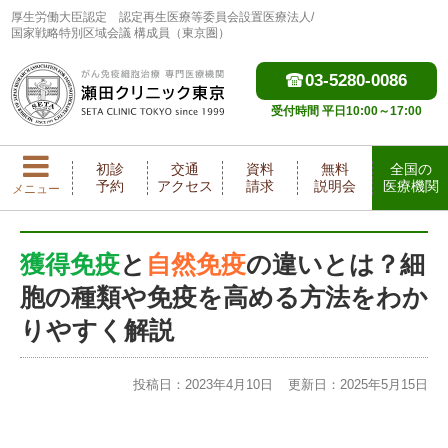
厚生労働大臣認定
認定再生医療等委員会設置医療法人/
国家戦略特別区域会議 構成員（東京圏）
03-5280-0086
受付時間 平日10:00～17:00
初診
交通
資料
無料
全国の
予約
アクセス
請求
説明会
医療機関
メニュー
獲得免疫
と
自然免疫
の違いとは？細
胞の種類や免疫を高める方法をわか
りやすく解説
投稿日：2023年4月10日
更新日：2025年5月15日