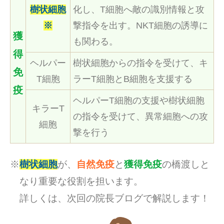
樹状細胞
化し、T細胞へ敵の識別情報と攻
※
撃指令を出す。NKT細胞の誘導に
獲
も関わる。
得
ヘルパー
樹状細胞からの指令を受けて、キ
免
T細胞
ラーT細胞とB細胞を支援する
疫
ヘルパーT細胞の支援や樹状細胞
キラーT
の指令を受けて、異常細胞への攻
細胞
撃を行う
※
樹状細胞
が、
自然免疫
と
獲得免疫
の橋渡しと
なり重要な役割を担います。
詳しくは、次回の院長ブログで解説します！