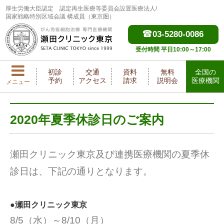
厚生労働大臣認定
認定再生医療等委員会設置医療法人/
国家戦略特別区域会議 構成員（東京圏）
03-5280-0086
受付時間 平日10:00～17:00
初診
交通
資料
無料
全国の
予約
アクセス
請求
説明会
医療機関
メニュー
2020年夏季休診日のご案内
瀬田クリニック東京及び連携医療機関の夏季休
診日は、下記の通りとなります。
●瀬田クリニック東京
8/5（水）～8/10（月）