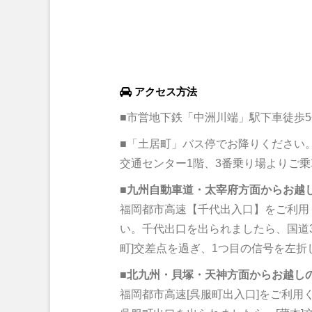
アクセス方法
■市営地下鉄「中洲川端」駅下車徒歩5
■「土居町」バス停でお降りください
交通センター1階、3番乗り場よりご
■
九州自動車道・太宰府方面からお越
福岡都市高速【千代出入口】をご利用
い。千代出口を出られましたら、国道3
町]交差点を過ぎ、1つ目の信号を左折
■
北九州・貝塚・天神方面からお越し
福岡都市高速[呉服町出入口]をご利用