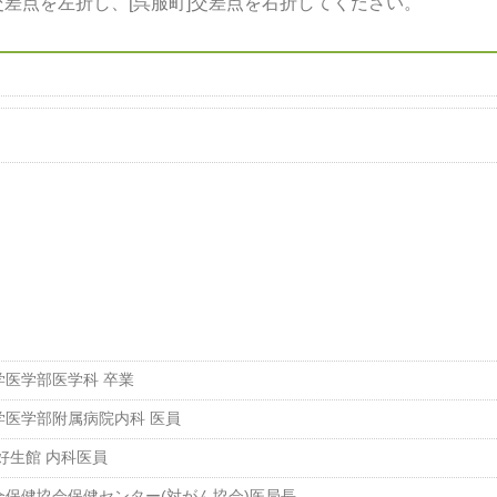
交差点を左折し、[呉服町]交差点を右折してください。
学医学部医学科 卒業
学医学部附属病院内科 医員
好生館 内科医員
合保健協会保健センター(対がん協会)医局長