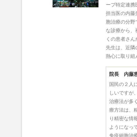
ープ特定連携
担当医の内藤
胞治療の分野
な診療から、
くの患者さん
先生は、近隣
熱心に取り組
院長 内藤
国民の２人
しいですが
治療法が多
療方法は、
り精密な情
ようになっ
免疫細胞治