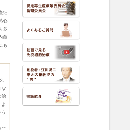
疫細
熱心
も多
内藤
にも
久
的な
の治
、よ
いう
身に