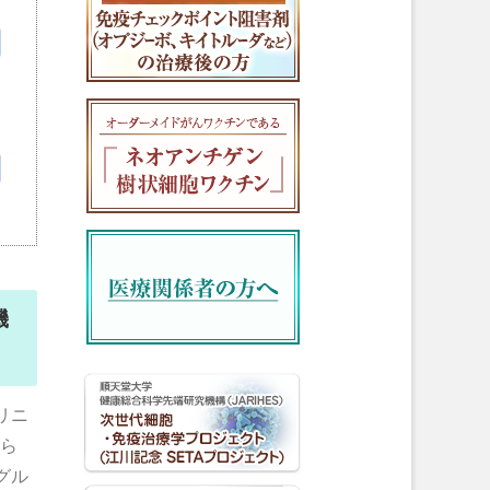
機
リニ
から
グル