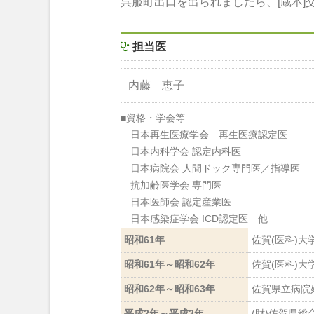
呉服町出口を出られましたら、[蔵本]
担当医
内藤 恵子
■資格・学会等
日本再生医療学会 再生医療認定医
日本内科学会 認定内科医
日本病院会 人間ドック専門医／指導医
抗加齢医学会 専門医
日本医師会 認定産業医
日本感染症学会 ICD認定医 他
昭和61年
佐賀(医科)大
昭和61年～昭和62年
佐賀(医科)大
昭和62年～昭和63年
佐賀県立病院
平成2年～平成3年
(財)佐賀県総