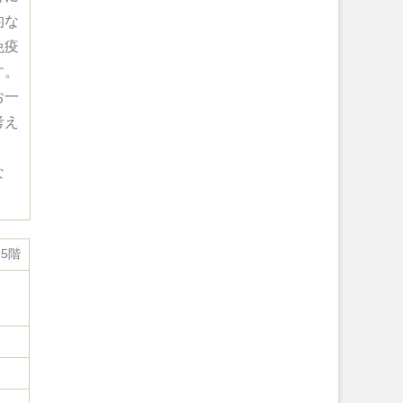
的な
免疫
す。
お一
考え
な
ア5階