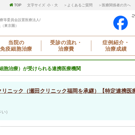
TOP
文字サイズ
小
・
大
＞よくあるご質問
＞医療関係者の方へ
ご
療等委員会設置医療法人/
員（東京圏）
当院の
受診の流れ・
症例紹介・
免疫細胞治療
治療費
治療成績
細胞治療）が受けられる連携医療機関
クリニック（瀬田クリニック福岡を承継）【特定連携医
さい）