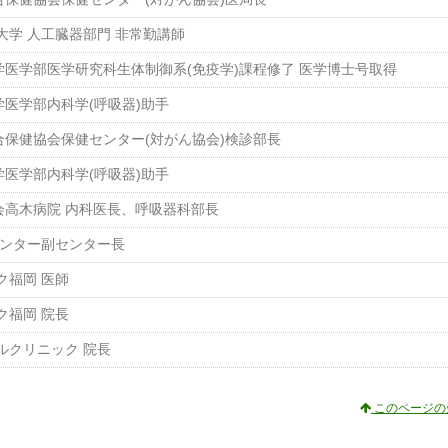
大学 人工臓器部門 非常勤講師
大学医学部医学研究科生体制御系(免疫学)課程修了 医学博士号取得
学医学部内科学(呼吸器)助手
総合保健協会保健センター(対がん協会)検診部長
学医学部内科学(呼吸器)助手
邦会高木病院 内科医長、呼吸器科部長
センター副センター長
ク福岡 医師
ク福岡 院長
ルクリニック 院長
このページの