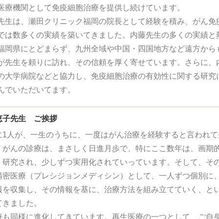
医療機関として免疫細胞治療を提供し続けています。
先生は、瀬田クリニック福岡の院長として経験を積み、がん免
では数多くの実績を築いてきました。内藤先生の多くの実績と
福岡県にとどまらず、九州全域や中国・四国地方など遠方から
が先生を頼りに訪れ、その信頼を厚く寄せています。さらに、
の大学病院などと協力し、免疫細胞治療の有効性に関する研究
んでいただいてます。
恵子先生 ご挨拶
に1人が、一生のうちに、一度はがん治療を経験すると言われて
、がんの診療は、まさしく日進月歩で、特にここ数年は、画期
く研究され、少しずつ実用化されていっています。そして、そ
精密医療（プレシジョンメディシン）として、一人ずつ個別に
報を収集し、その情報を基に、治療方法を組み立てていく、と
てきました。
療も同様に進化してきています。再生医療の一つとして、ご自