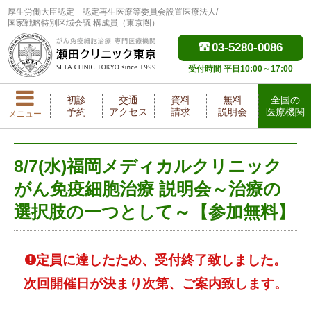
厚生労働大臣認定
認定再生医療等委員会設置医療法人/
国家戦略特別区域会議 構成員（東京圏）
03-5280-0086
受付時間 平日10:00～17:00
初診
交通
資料
無料
全国の
予約
アクセス
請求
説明会
医療機関
メニュー
8/7(水)福岡メディカルクリニック
がん免疫細胞治療 説明会～治療の
選択肢の一つとして～【参加無料】
定員に達したため、受付終了致しました。
次回開催日が決まり次第、ご案内致します。