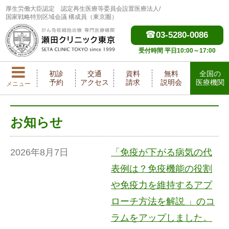
厚生労働大臣認定
認定再生医療等委員会設置医療法人/
国家戦略特別区域会議 構成員（東京圏）
03-5280-0086
受付時間 平日10:00～17:00
初診
交通
資料
無料
全国の
予約
アクセス
請求
説明会
医療機関
メニュー
お知らせ
2026年8月7日
「免疫が下がる病気の代
表例は？免疫機能の役割
や免疫力を維持するアプ
ローチ方法を解説 」のコ
ラムをアップしました。