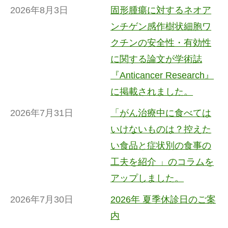
2026年8月3日
固形腫瘍に対するネオア
ンチゲン感作樹状細胞ワ
クチンの安全性・有効性
に関する論文が学術誌
『Anticancer Research』
に掲載されました。
2026年7月31日
「がん治療中に食べては
いけないものは？控えた
い食品と症状別の食事の
工夫を紹介 」のコラムを
アップしました。
2026年7月30日
2026年 夏季休診日のご案
内