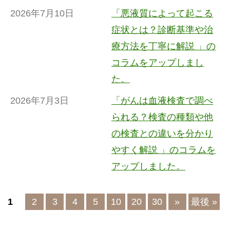
2026年7月10日
「悪液質によって起こる
症状とは？診断基準や治
療方法を丁寧に解説 」の
コラムをアップしまし
た。
2026年7月3日
「がんは血液検査で調べ
られる？検査の種類や他
の検査との違いを分かり
やすく解説 」のコラムを
アップしました。
1
2
3
4
5
10
20
30
»
最後 »