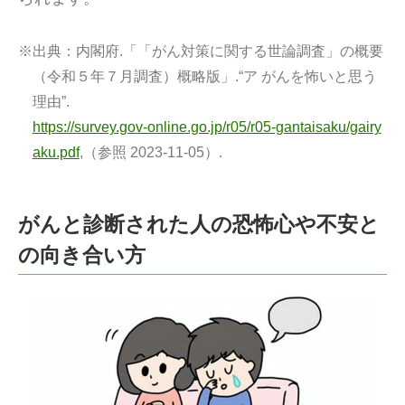
※出典：
内閣府.「「がん対策に関する世論調査」の概要
（令和５年７月調査）概略版」.“ア がんを怖いと思う
理由”.
https://survey.gov-online.go.jp/r05/r05-gantaisaku/gairy
aku.pdf
,（参照 2023-11-05）.
がんと診断された人の恐怖心や不安と
の向き合い方