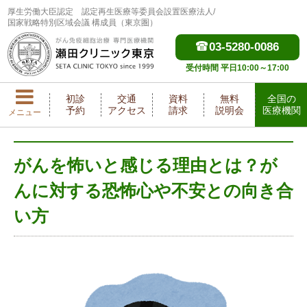
厚生労働大臣認定
認定再生医療等委員会設置医療法人/
国家戦略特別区域会議 構成員（東京圏）
03-5280-0086
受付時間 平日10:00～17:00
初診
交通
資料
無料
全国の
予約
アクセス
請求
説明会
医療機関
メニュー
がんを怖いと感じる理由とは？が
んに対する恐怖心や不安との向き合
い方