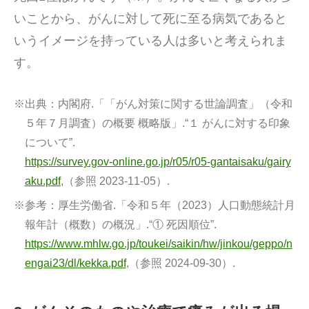
いことから、がんに対して死に至る病気であると
いうイメージを持っている人は多いと考えられま
す。
※出典：
内閣府.「「がん対策に関する世論調査」（令和
５年７月調査）の概要 概略版」.“１ がんに対する印象
について”.
https://survey.gov-online.go.jp/r05/r05-gantaisaku/gairy
aku.pdf
,（参照 2023-11-05）.
※参考：
厚生労働省.「令和５年（2023）人口動態統計月
報年計（概数）の概況」.“① 死因順位”.
https://www.mhlw.go.jp/toukei/saikin/hw/jinkou/geppo/n
engai23/dl/kekka.pdf
,（参照 2024-09-30）.