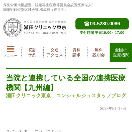
厚生労働大臣認定
認定再生医療等委員会設置医療法人/
国家戦略特別区域会議 構成員（東京圏）
03-5280-0086
受付時間 平日10:00～17:00
初診
交通
資料
無料
全国の
予約
アクセス
請求
説明会
医療機関
メニュー
当院と連携している全国の連携医療
機関【九州編】
瀬田クリニック東京 コンシェルジュスタッフブログ
2022年5月17日
みなさま、こんにちは。