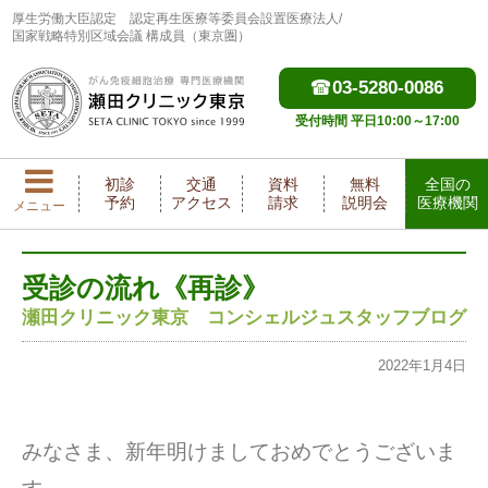
厚生労働大臣認定
認定再生医療等委員会設置医療法人/
国家戦略特別区域会議 構成員（東京圏）
03-5280-0086
受付時間 平日10:00～17:00
初診
交通
資料
無料
全国の
予約
アクセス
請求
説明会
医療機関
メニュー
受診の流れ《再診》
瀬田クリニック東京 コンシェルジュスタッフブログ
2022年1月4日
みなさま、新年明けましておめでとうございま