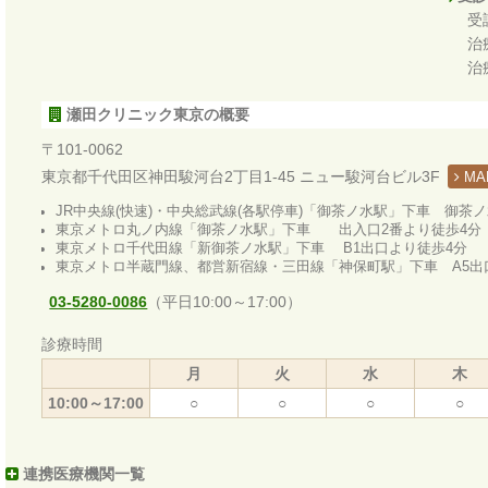
受
治
治
瀬田クリニック東京の概要
〒101-0062
東京都千代田区神田駿河台2丁目1-45 ニュー駿河台ビル3F
MA
JR中央線(快速)・中央総武線(各駅停車)「御茶ノ水駅」下車 御茶
東京メトロ丸ノ内線「御茶ノ水駅」下車 出入口2番より徒歩4分
東京メトロ千代田線「新御茶ノ水駅」下車 B1出口より徒歩4分
東京メトロ半蔵門線、都営新宿線・三田線「神保町駅」下車 A5出
03-5280-0086
（平日10:00～17:00）
診療時間
月
火
水
木
10:00～17:00
○
○
○
○
連携医療機関一覧