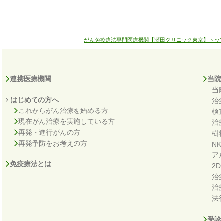
がん免疫療法専門医療機関【瀬田クリニック東京】トッ
連携医療機関
当院
当
はじめての方へ
治
これからがん治療を始める方
検
現在がん治療を実施している方
治
再発・進行がんの方
樹
再発予防をお考えの方
N
ア
免疫療法とは
2
治
治
法
受診