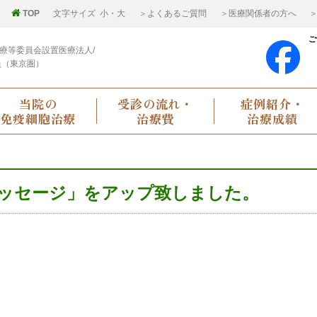
TOP
文字サイズ
小
・
大
＞よくあるご質問
＞医療関係者の方へ
＞
ご
療等委員会設置医療法人/
員（東京圏）
当院の
受診の流れ・
症例紹介・
免疫細胞治療
治療費
治療成績
ッセージ」をアップ致しました。