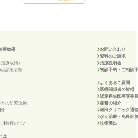
治療効果
お問い合わせ
資料のご請求
（治療成績）
治療説明会
の受診患者数
初診予約・ご相談
よくあるご質問
介
医療関係者の皆様
認定再生医療等委
等との研究活動
書籍の紹介
紹介
瀬田クリニック通
がん治療・免疫細
川教授の"志"
技術導出
とは