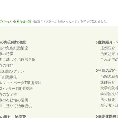
プページ
>
お知らせ一覧
>動画「ドクターからのメッセージ」をアップ致しました。
の免疫細胞治療
症例紹介・
院の免疫細胞治療
症例紹介
療の特徴
治療効果
査に基づく治療法選択
これまで
療の種類
当院の紹介
状細胞ワクチン
当院の紹
KT細胞療法
医師紹介
ルファ・ベータT細胞療法
大学病院
DG･キラーT細胞療法
学術論文
療の安全性
法人概要
療の有効性の証明
創設者・江
律に基づく治療提供
個別化医療
の流れ・治療費