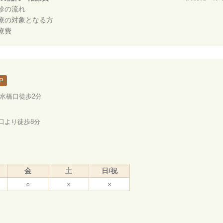
診の流れ
療の対象となる方
療費
P
ノ水橋口徒歩2分
口より徒歩8分
金
土
日/祝
○
×
×