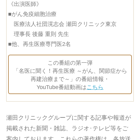
《出演医師》
■がん免疫細胞治療
医療法人社団滉志会 瀬田クリニック東京
理事長 後藤 重則 先生
■他、再生医療専門医2名
この番組の第一弾
「名医に聞く！再生医療 ～がん、関節症から
再建治療まで～」の番組情報・
YouTube番組動画は
こちら
瀬田クリニックグループに関する記事や報道が
掲載された新聞・雑誌、ラジオ･テレビ等をご
案内しております。これらの著作権は、各放送