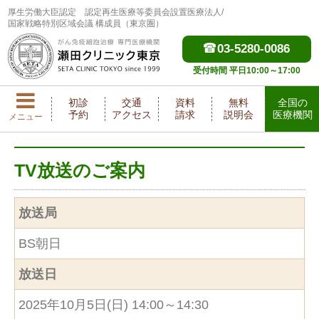
厚生労働大臣認定
認定再生医療等委員会設置医療法人/
国家戦略特別区域会議 構成員（東京圏）
03-5280-0086
受付時間 平日10:00～17:00
初診
交通
資料
無料
全国の
予約
アクセス
請求
説明会
医療機関
メニュー
TV放送のご案内
放送局
BS朝日
放送日
2025年10月5日(日) 14:00～14:30