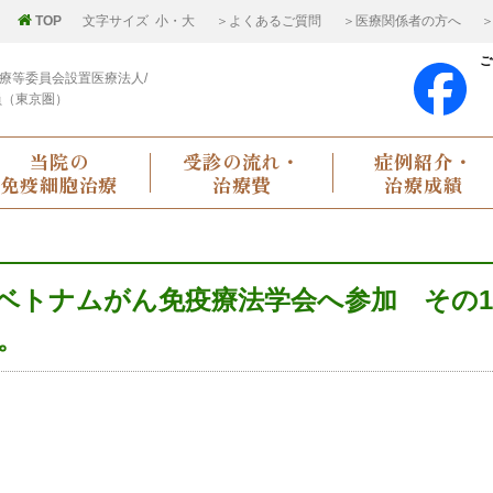
TOP
文字サイズ
小
・
大
＞よくあるご質問
＞医療関係者の方へ
＞
ご
療等委員会設置医療法人/
員（東京圏）
当院の
受診の流れ・
症例紹介・
免疫細胞治療
治療費
治療成績
ベトナムがん免疫療法学会へ参加 その1
。