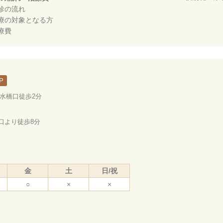
診の流れ
療の対象となる方
療費
P
ノ水橋口徒歩2分
口より徒歩8分
金
土
日/祝
○
×
×