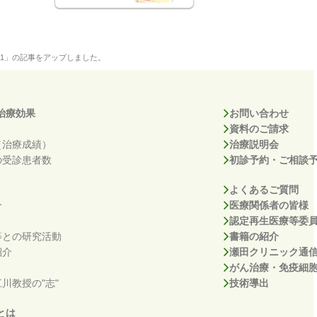
1」の記事をアップしました。
治療効果
お問い合わせ
資料のご請求
（治療成績）
治療説明会
の受診患者数
初診予約・ご相談
よくあるご質問
介
医療関係者の皆様
認定再生医療等委
等との研究活動
書籍の紹介
紹介
瀬田クリニック通
がん治療・免疫細
川教授の"志"
技術導出
とは