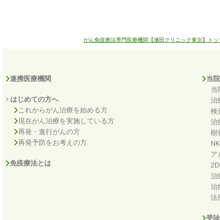
がん免疫療法専門医療機関【瀬田クリニック東京】トッ
連携医療機関
当院
当
はじめての方へ
治
これからがん治療を始める方
検
現在がん治療を実施している方
治
再発・進行がんの方
樹
再発予防をお考えの方
N
ア
免疫療法とは
2
治
治
法
受診