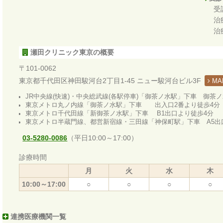
受
治
治
瀬田クリニック東京の概要
〒101-0062
東京都千代田区神田駿河台2丁目1-45 ニュー駿河台ビル3F
MA
JR中央線(快速)・中央総武線(各駅停車)「御茶ノ水駅」下車 御茶
東京メトロ丸ノ内線「御茶ノ水駅」下車 出入口2番より徒歩4分
東京メトロ千代田線「新御茶ノ水駅」下車 B1出口より徒歩4分
東京メトロ半蔵門線、都営新宿線・三田線「神保町駅」下車 A5出
03-5280-0086
（平日10:00～17:00）
診療時間
月
火
水
木
10:00～17:00
○
○
○
○
連携医療機関一覧