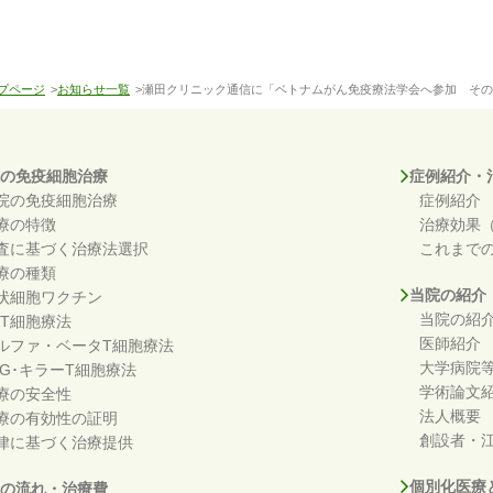
プページ
>
お知らせ一覧
>瀬田クリニック通信に「ベトナムがん免疫療法学会へ参加 その
の免疫細胞治療
症例紹介・
院の免疫細胞治療
症例紹介
療の特徴
治療効果
査に基づく治療法選択
これまで
療の種類
当院の紹介
状細胞ワクチン
当院の紹
KT細胞療法
医師紹介
ルファ・ベータT細胞療法
大学病院
DG･キラーT細胞療法
学術論文
療の安全性
法人概要
療の有効性の証明
創設者・江
律に基づく治療提供
個別化医療
の流れ・治療費