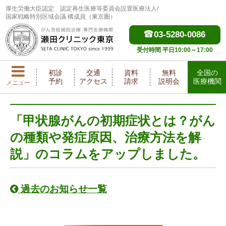
厚生労働大臣認定
認定再生医療等委員会設置医療法人/
国家戦略特別区域会議 構成員（東京圏）
03-5280-0086
受付時間 平日10:00～17:00
初診
交通
資料
無料
全国の
予約
アクセス
請求
説明会
医療機関
メニュー
「甲状腺がんの初期症状とは？がん
の種類や発症原因、治療方法を解
説」のコラムをアップしました。
過去のお知らせ一覧