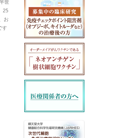
半世
25
、お
です