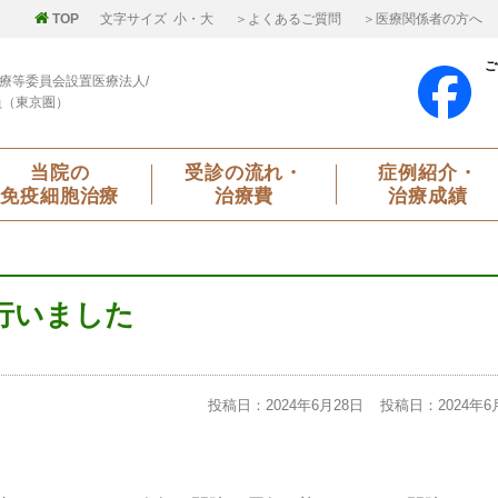
TOP
文字サイズ
小
・
大
＞よくあるご質問
＞医療関係者の方へ
ご
療等委員会設置医療法人/
員（東京圏）
当院の
受診の流れ・
症例紹介・
免疫細胞治療
治療費
治療成績
行いました
投稿日：2024年6月28日
投稿日：2024年6