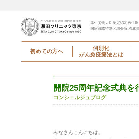
厚生労働大臣認定
認定再生医
国家戦略特別区域会議 構成
個別化
初めての方へ
がん免疫療法とは
開院25周年記念式典を
コンシェルジュブログ
みなさんこんにちは。