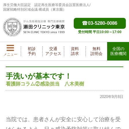
厚生労働大臣認定
認定再生医療等委員会設置医療法人/
国家戦略特別区域会議 構成員（東京圏）
03-5280-0086
受付時間 平日10:00～17:00
初診
交通
資料
無料
全国の
予約
アクセス
請求
説明会
医療機関
メニュー
手洗いが基本です！
看護師コラム②感染担当 八木美樹
2020年9月8日
当院では、患者さんが安全に安心して治療を受