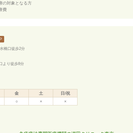
療の対象となる方
療費
P
ノ水橋口徒歩2分
口より徒歩8分
金
土
日/祝
○
×
×