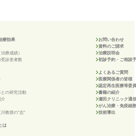
治療効果
お問い合わせ
資料のご請求
（治療成績）
治療説明会
の受診患者数
初診予約・ご相談
よくあるご質問
介
医療関係者の皆様
認定再生医療等委
等との研究活動
書籍の紹介
紹介
瀬田クリニック通
がん治療・免疫細
川教授の"志"
技術導出
とは