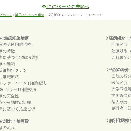
このページの先頭へ
プページ
>
瀬田クリニック通信
>成分採血（アフェレーシス）について
の免疫細胞治療
症例紹介・
院の免疫細胞治療
症例紹介
療の特徴
治療効果
査に基づく治療法選択
これまで
療の種類
当院の紹介
状細胞ワクチン
当院の紹
KT細胞療法
医師紹介
ルファ・ベータT細胞療法
大学病院
DG･キラーT細胞療法
学術論文
療の安全性
法人概要
療の有効性の証明
創設者・江
律に基づく治療提供
個別化医療
の流れ・治療費
診の流れ