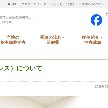
TOP
文字サイズ
小
・
大
＞よくあるご質問
＞医療関係者の方へ
ご
療等委員会設置医療法人/
員（東京圏）
当院の
受診の流れ・
症例紹介・
免疫細胞治療
治療費
治療成績
シス）について
2020年9