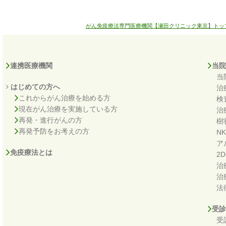
がん免疫療法専門医療機関【瀬田クリニック東京】トッ
連携医療機関
当院
当
はじめての方へ
治
これからがん治療を始める方
検
現在がん治療を実施している方
治
再発・進行がんの方
樹
再発予防をお考えの方
N
ア
免疫療法とは
2
治
治
法
受診
受