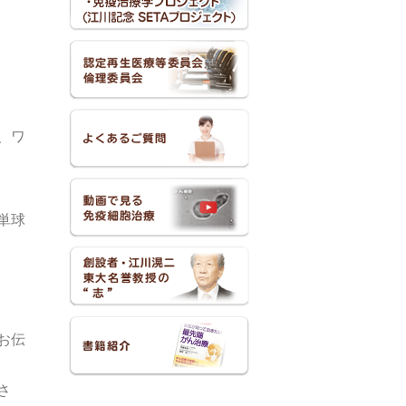
、ワ
単球
お伝
さ