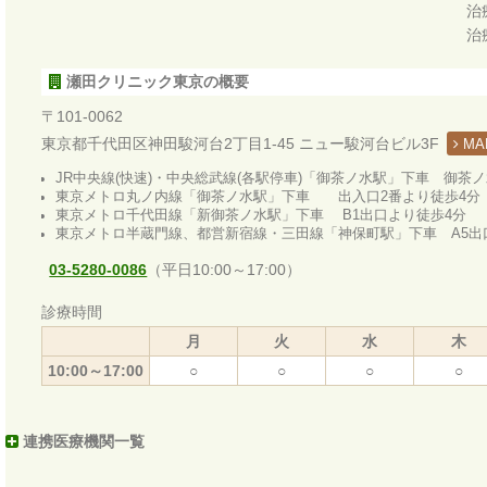
治
治
瀬田クリニック東京の概要
〒101-0062
東京都千代田区神田駿河台2丁目1-45 ニュー駿河台ビル3F
MA
JR中央線(快速)・中央総武線(各駅停車)「御茶ノ水駅」下車 御茶
東京メトロ丸ノ内線「御茶ノ水駅」下車 出入口2番より徒歩4分
東京メトロ千代田線「新御茶ノ水駅」下車 B1出口より徒歩4分
東京メトロ半蔵門線、都営新宿線・三田線「神保町駅」下車 A5出
03-5280-0086
（平日10:00～17:00）
診療時間
月
火
水
木
10:00～17:00
○
○
○
○
連携医療機関一覧