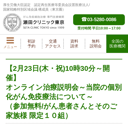
厚生労働大臣認定
認定再生医療等委員会設置医療法人/
国家戦略特別区域会議 構成員（東京圏）
03-5280-0086
受付時間 平日10:00～17:00
初診
交通
資料
無料
全国の
予約
アクセス
請求
説明会
医療機関
メニュー
【2月23日(木・祝)10時30分～開
催】
オンライン治療説明会～当院の個別
化がん免疫療法について～
（参加無料/がん患者さんとそのご
家族様 限定１０組）