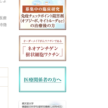
じよ
医療
特徴