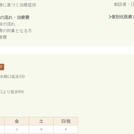
創設者・江
律に基づく治療提供
個別化医療
の流れ・治療費
診の流れ
療の対象となる方
療費
P
ノ水橋口徒歩2分
口より徒歩8分
金
土
日/祝
○
×
×