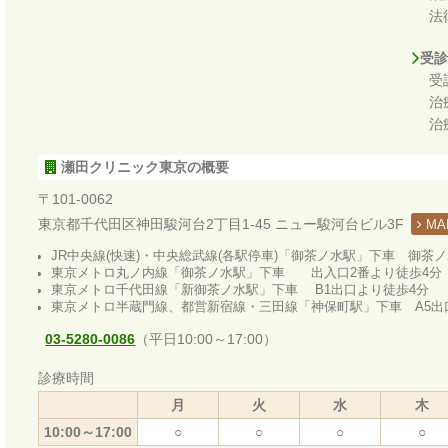
法
受診
受
治
治
瀬田クリニック東京の概要
〒101-0062
東京都千代田区神田駿河台2丁目1-45 ニュー駿河台ビル3F
MA
JR中央線(快速)・中央総武線(各駅停車)「御茶ノ水駅」下車 御茶
東京メトロ丸ノ内線「御茶ノ水駅」下車 出入口2番より徒歩4分
東京メトロ千代田線「新御茶ノ水駅」下車 B1出口より徒歩4分
東京メトロ半蔵門線、都営新宿線・三田線「神保町駅」下車 A5出
03-5280-0086
（平日10:00～17:00）
診療時間
月
火
水
木
10:00～17:00
○
○
○
○