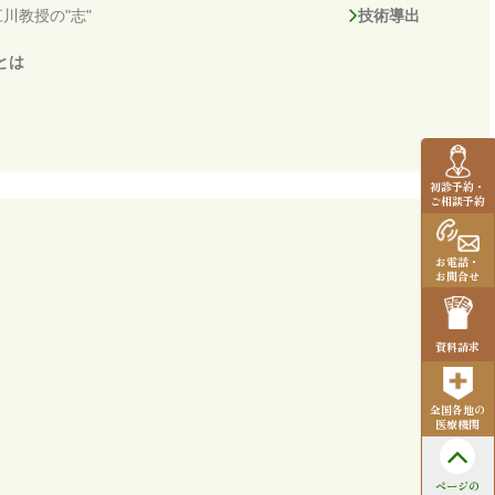
川教授の"志"
技術導出
とは
初診予約・
ご相談予約
お電話・
お問合せ
資料請求
全国各地の
医療機関
ページの