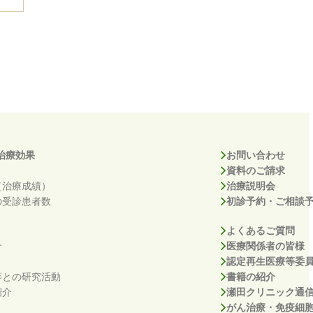
治療効果
お問い合わせ
資料のご請求
（治療成績）
治療説明会
の受診患者数
初診予約・ご相談
よくあるご質問
介
医療関係者の皆様
認定再生医療等委
等との研究活動
書籍の紹介
紹介
瀬田クリニック通
がん治療・免疫細