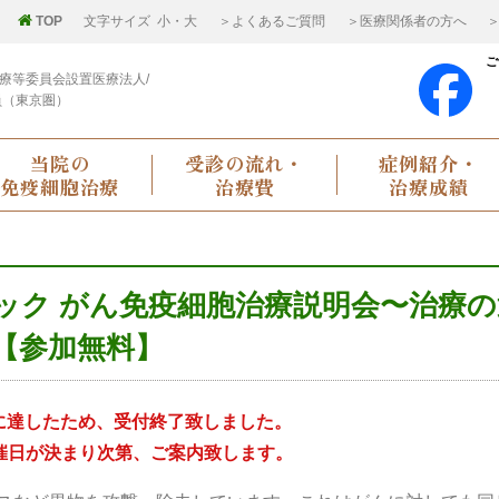
TOP
文字サイズ
小
・
大
＞よくあるご質問
＞医療関係者の方へ
＞
ご
療等委員会設置医療法人/
員（東京圏）
当院の
受診の流れ・
症例紹介・
免疫細胞治療
治療費
治療成績
ック がん免疫細胞治療説明会〜治療の
【参加無料】
に達したため、受付終了致しました。
催日が決まり次第、ご案内致します。