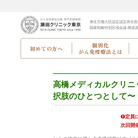
厚生労働大臣認定
認定再生医
国家戦略特別区域会議 構成
個別化
初めての方へ
がん免疫療法とは
高橋メディカルクリニ
択肢のひとつとして〜
定員
次回開