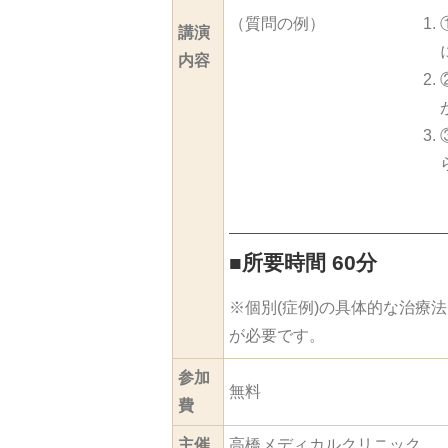
（質問の例）
講演
内容
■
所要時間 60分
※個別(症例)の具体的な治療
が必要です。
参加
無料
費
主催
高橋メディカルクリニック