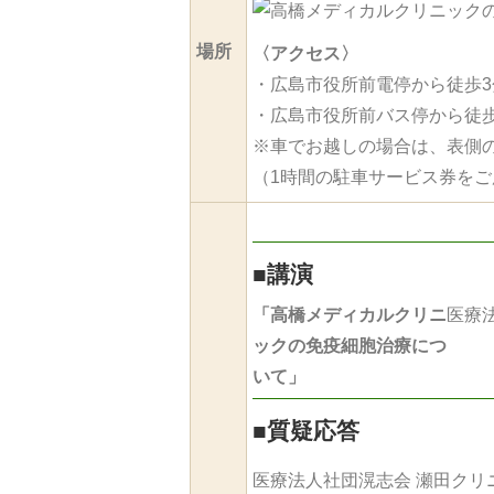
場所
〈アクセス〉
・広島市役所前電停から徒歩3
・広島市役所前バス停から徒歩
※車でお越しの場合は、表側
（1時間の駐車サービス券を
■
講演
「高橋メディカルクリニ
医療
ックの免疫細胞治療につ
いて」
■
質疑応答
医療法⼈社団滉志会 瀬田クリ