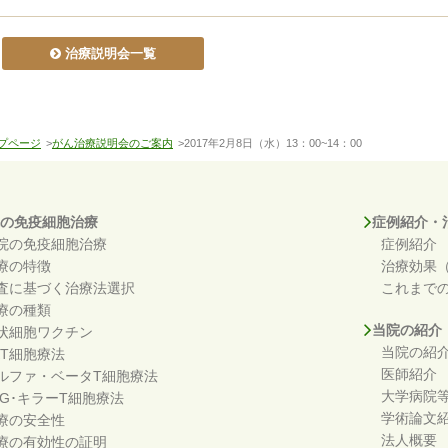
治療説明会一覧
プページ
>
がん治療説明会のご案内
>2017年2月8日（水）13：00~14：00
の免疫細胞治療
症例紹介・
院の免疫細胞治療
症例紹介
療の特徴
治療効果
査に基づく治療法選択
これまで
療の種類
当院の紹介
状細胞ワクチン
当院の紹
KT細胞療法
医師紹介
ルファ・ベータT細胞療法
大学病院
DG･キラーT細胞療法
学術論文
療の安全性
法人概要
療の有効性の証明