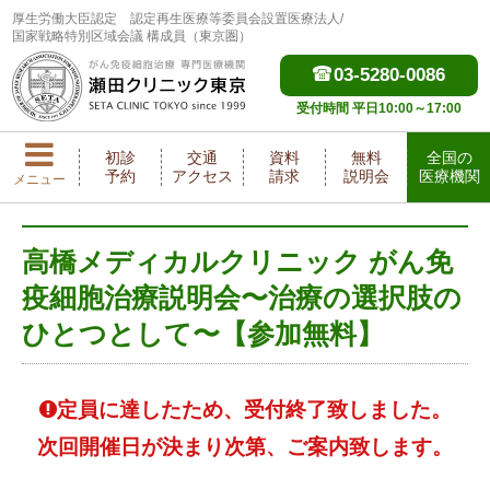
厚生労働大臣認定
認定再生医療等委員会設置医療法人/
国家戦略特別区域会議 構成員（東京圏）
03-5280-0086
受付時間 平日10:00～17:00
初診
交通
資料
無料
全国の
予約
アクセス
請求
説明会
医療機関
メニュー
高橋メディカルクリニック がん免
疫細胞治療説明会〜治療の選択肢の
ひとつとして〜【参加無料】
定員に達したため、受付終了致しました。
次回開催日が決まり次第、ご案内致します。