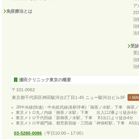
ア
免疫療法とは
2
治
治
法
受診
受
治
治
瀬田クリニック東京の概要
〒101-0062
東京都千代田区神田駿河台2丁目1-45 ニュー駿河台ビル3F
MA
JR中央線(快速)・中央総武線(各駅停車)「御茶ノ水駅」下車 御茶
東京メトロ丸ノ内線「御茶ノ水駅」下車 出入口2番より徒歩4分
東京メトロ千代田線「新御茶ノ水駅」下車 B1出口より徒歩4分
東京メトロ半蔵門線、都営新宿線・三田線「神保町駅」下車 A5出
03-5280-0086
（平日10:00～17:00）