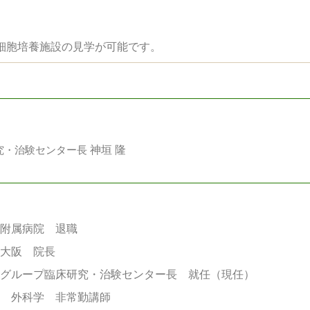
細胞培養施設の見学が可能です。
神垣 隆
研究・治験センター長
部附属病院 退職
ク大阪 院長
クグループ臨床研究・治験センター長 就任（現任）
部 外科学 非常勤講師