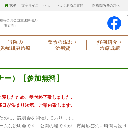
TOP
文字サイズ
小
・
大
＞よくあるご質問
＞医療関係者の方へ
＞
ご
療等委員会設置医療法人/
員（東京圏）
当院の
受診の流れ・
症例紹介・
免疫細胞治療
治療費
治療成績
ナー）【参加無料】
に達したため、受付終了致しました。
催日が決まり次第、ご案内致します。
ために、説明会を開催しております。
ームな説明会です。公開の場ですが、質疑応答のお時間も設け