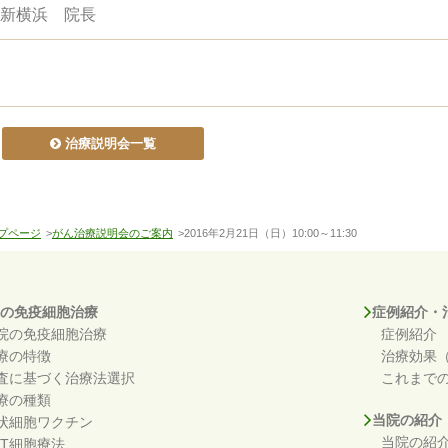
ク新横浜 院長
治療説明会一覧
プページ
>
がん治療説明会のご案内
>2016年2月21日（日）10:00～11:30
の免疫細胞治療
症例紹介・
院の免疫細胞治療
症例紹介
療の特徴
治療効果
査に基づく治療法選択
これまで
療の種類
当院の紹介
状細胞ワクチン
当院の紹
KT細胞療法