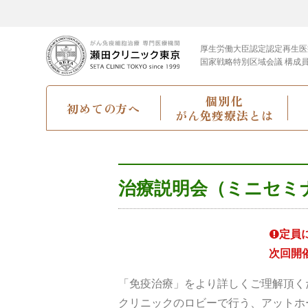
厚生労働大臣認定
認定再生医
国家戦略特別区域会議 構成
個別化
初めての方へ
がん免疫療法とは
治療説明会（ミニセミ
定員
次回開
「免疫治療」をより詳しくご理解頂く
クリニックのロビーで行う、アットホ