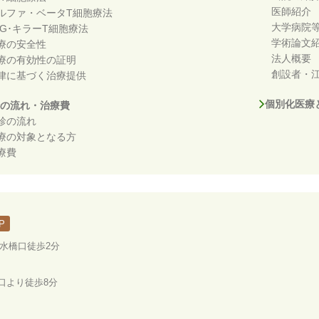
医師紹介
ルファ・ベータT細胞療法
大学病院
DG･キラーT細胞療法
学術論文
療の安全性
法人概要
療の有効性の証明
創設者・江
律に基づく治療提供
個別化医療
の流れ・治療費
診の流れ
療の対象となる方
療費
P
ノ水橋口徒歩2分
口より徒歩8分