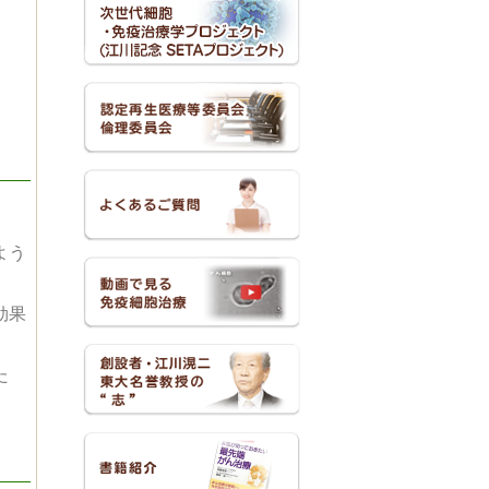
よう
効果
た