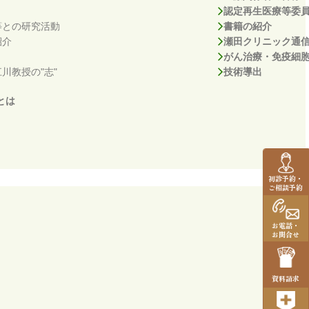
認定再生医療等委
等との研究活動
書籍の紹介
紹介
瀬田クリニック通
がん治療・免疫細
川教授の"志"
技術導出
とは
初診予約・
ご相談予約
お電話・
お問合せ
資料請求