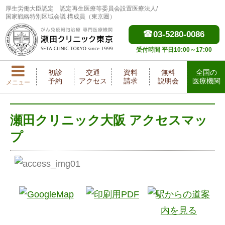
厚生労働大臣認定
認定再生医療等委員会設置医療法人/
国家戦略特別区域会議 構成員（東京圏）
03-5280-0086
受付時間 平日10:00～17:00
初診
交通
資料
無料
全国の
予約
アクセス
請求
説明会
医療機関
メニュー
瀬田クリニック大阪 アクセスマッ
プ