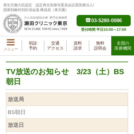
厚生労働大臣認定
認定再生医療等委員会設置医療法人/
国家戦略特別区域会議 構成員（東京圏）
03-5280-0086
受付時間 平日10:00～17:00
初診
交通
資料
無料
全国の
予約
アクセス
請求
説明会
医療機関
メニュー
TV放送のお知らせ 3/23（土）BS
朝日
放送局
BS朝日
放送日