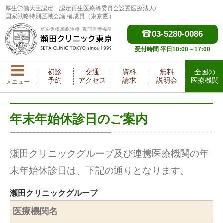
厚生労働大臣認定
認定再生医療等委員会設置医療法人/
国家戦略特別区域会議 構成員（東京圏）
03-5280-0086
受付時間 平日10:00～17:00
初診
交通
資料
無料
全国の
予約
アクセス
請求
説明会
医療機関
メニュー
年末年始休診日のご案内
瀬田クリニックグループ及び連携医療機関の年
末年始休診日は、下記の通りとなります。
瀬田クリニックグループ
医療機関名