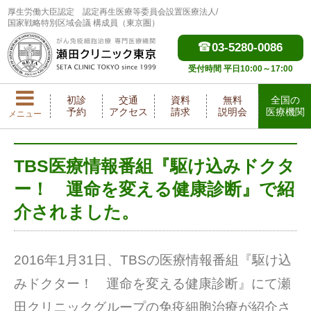
厚生労働大臣認定
認定再生医療等委員会設置医療法人/
国家戦略特別区域会議 構成員（東京圏）
03-5280-0086
受付時間 平日10:00～17:00
初診
交通
資料
無料
全国の
予約
アクセス
請求
説明会
医療機関
メニュー
TBS医療情報番組『駆け込みドクタ
ー！ 運命を変える健康診断』で紹
介されました。
2016年1月31日、TBSの医療情報番組『駆け込
みドクター！ 運命を変える健康診断』にて瀬
田クリニックグループの免疫細胞治療が紹介さ