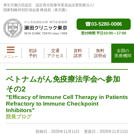
厚生労働大臣認定
認定再生医療等委員会設置医療法人/
国家戦略特別区域会議 構成員（東京圏）
03-5280-0086
受付時間 平日10:00～17:00
初診
交通
資料
無料
全国の
予約
アクセス
請求
説明会
医療機関
メニュー
ベトナムがん免疫療法学会へ参加
その2
"Efficacy of Immune Cell Therapy in Patients
Refractory to Immune Checkpoint
Inhibitors"
院長ブログ
投稿日：2025年11月11日
更新日：2025年11月11日