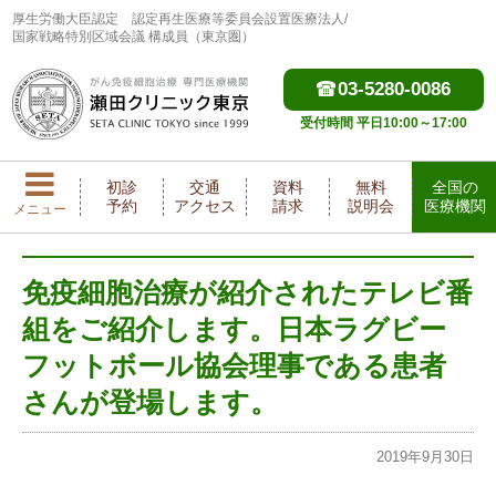
厚生労働大臣認定
認定再生医療等委員会設置医療法人/
国家戦略特別区域会議 構成員（東京圏）
03-5280-0086
受付時間 平日10:00～17:00
初診
交通
資料
無料
全国の
予約
アクセス
請求
説明会
医療機関
メニュー
免疫細胞治療が紹介されたテレビ番
組をご紹介します。日本ラグビー
フットボール協会理事である患者
さんが登場します。
2019年9月30日