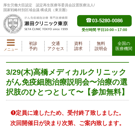
厚生労働大臣認定
認定再生医療等委員会設置医療法人/
国家戦略特別区域会議 構成員（東京圏）
03-5280-0086
受付時間 平日10:00～17:00
初診
交通
資料
無料
全国の
予約
アクセス
請求
説明会
医療機関
メニュー
3/29(木)高橋メディカルクリニック
がん免疫細胞治療説明会〜治療の選
択肢のひとつとして〜【参加無料】
定員に達したため、受付終了致しました。
次回開催日が決まり次第、ご案内致します。