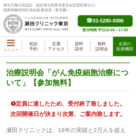
厚生労働大臣認定
認定再生医療等委員会設置医療法人/
国家戦略特別区域会議 構成員（東京圏）
03-5280-0086
受付時間 平日10:00～17:00
初診
交通
資料
無料
全国の
予約
アクセス
請求
説明会
医療機関
メニュー
治療説明会「がん免疫細胞治療につ
いて」【参加無料】
定員に達したため、受付終了致しました。
次回開催日が決まり次第、ご案内致します。
瀬田クリニックは、18年の実績と2万人を超え