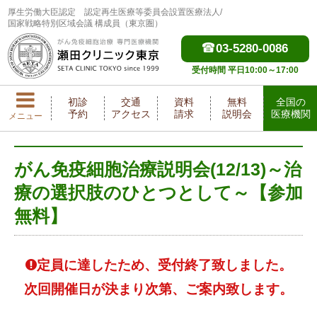
厚生労働大臣認定
認定再生医療等委員会設置医療法人/
国家戦略特別区域会議 構成員（東京圏）
03-5280-0086
受付時間 平日10:00～17:00
初診
交通
資料
無料
全国の
予約
アクセス
請求
説明会
医療機関
メニュー
がん免疫細胞治療説明会(12/13)～治
療の選択肢のひとつとして～【参加
無料】
定員に達したため、受付終了致しました。
次回開催日が決まり次第、ご案内致します。