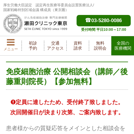
厚生労働大臣認定
認定再生医療等委員会設置医療法人/
国家戦略特別区域会議 構成員（東京圏）
03-5280-0086
受付時間 平日10:00～17:00
初診
交通
資料
無料
全国の
予約
アクセス
請求
説明会
医療機関
メニュー
免疫細胞治療 公開相談会（講師／後
藤重則院長）【参加無料】
定員に達したため、受付終了致しました。
次回開催日が決まり次第、ご案内致します。
患者様からの質疑応答をメインとした相談会を