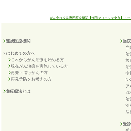
がん免疫療法専門医療機関【瀬田クリニック東京】トッ
連携医療機関
当院
当
はじめての方へ
治
これからがん治療を始める方
検
現在がん治療を実施している方
治
再発・進行がんの方
樹
再発予防をお考えの方
N
ア
免疫療法とは
2
治
治
法
受診
受