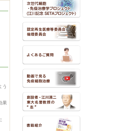
よう
効果
た