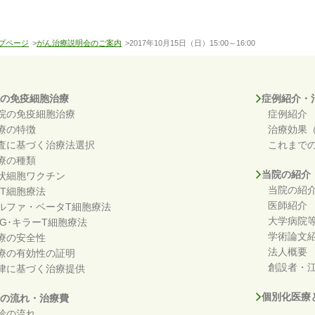
プページ
>
がん治療説明会のご案内
>2017年10月15日（日）15:00～16:00
の免疫細胞治療
症例紹介・
院の免疫細胞治療
症例紹介
療の特徴
治療効果
査に基づく治療法選択
これまで
療の種類
当院の紹介
状細胞ワクチン
当院の紹
KT細胞療法
医師紹介
ルファ・ベータT細胞療法
大学病院
DG･キラーT細胞療法
学術論文
療の安全性
法人概要
療の有効性の証明
創設者・江
律に基づく治療提供
個別化医療
の流れ・治療費
診の流れ