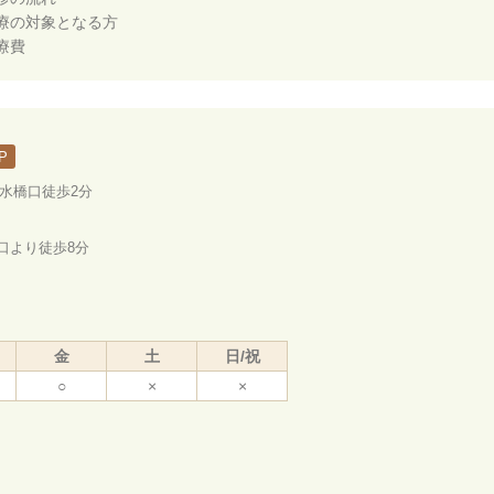
療の対象となる方
療費
P
ノ水橋口徒歩2分
口より徒歩8分
金
土
日/祝
○
×
×