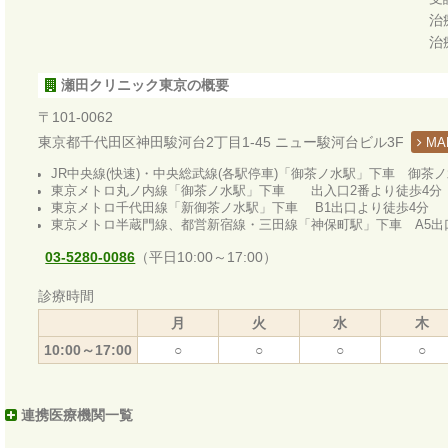
治
治
瀬田クリニック東京の概要
〒101-0062
東京都千代田区神田駿河台2丁目1-45 ニュー駿河台ビル3F
MA
JR中央線(快速)・中央総武線(各駅停車)「御茶ノ水駅」下車 御茶
東京メトロ丸ノ内線「御茶ノ水駅」下車 出入口2番より徒歩4分
東京メトロ千代田線「新御茶ノ水駅」下車 B1出口より徒歩4分
東京メトロ半蔵門線、都営新宿線・三田線「神保町駅」下車 A5出
03-5280-0086
（平日10:00～17:00）
診療時間
月
火
水
木
10:00～17:00
○
○
○
○
連携医療機関一覧