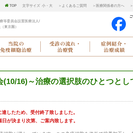
TOP
文字サイズ
小
・
大
＞よくあるご質問
＞医療関係者の方へ
＞
ご
療等委員会設置医療法人/
員（東京圏）
当院の
受診の流れ・
症例紹介・
免疫細胞治療
治療費
治療成績
(10/16)～治療の選択肢のひとつとし
に達したため、受付終了致しました。
催日が決まり次第、ご案内致します。