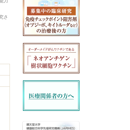
能力
究さ