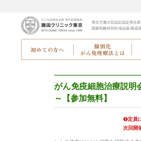
厚生労働大臣認定
認定再生医
国家戦略特別区域会議 構成
個別化
初めての方へ
がん免疫療法とは
がん免疫細胞治療説明会
～【参加無料】
定員
次回開