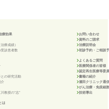
治療効果
お問い合わせ
資料のご請求
（治療成績）
治療説明会
の受診患者数
初診予約・ご相談
よくあるご質問
介
医療関係者の皆様
認定再生医療等委
等との研究活動
書籍の紹介
紹介
瀬田クリニック通
がん治療・免疫細
川教授の"志"
技術導出
とは