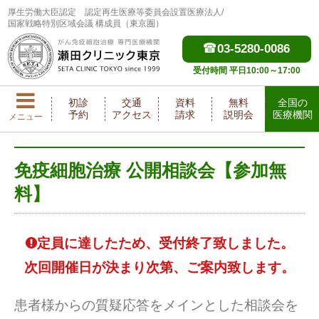
厚生労働大臣認定
認定再生医療等委員会設置医療法人/
国家戦略特別区域会議 構成員（東京圏）
03-5280-0086
受付時間 平日10:00～17:00
初診
交通
資料
無料
全国の
予約
アクセス
請求
説明会
医療機関
メニュー
免疫細胞治療 公開相談会【参加無
料】
定員に達したため、受付終了致しました。
次回開催日が決まり次第、ご案内致します。
患者様からの質疑応答をメインとした相談会を