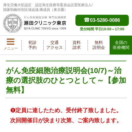
厚生労働大臣認定
認定再生医療等委員会設置医療法人/
国家戦略特別区域会議 構成員（東京圏）
03-5280-0086
受付時間 平日10:00～17:00
初診
交通
資料
無料
全国の
予約
アクセス
請求
説明会
医療機関
メニュー
がん免疫細胞治療説明会(10/7)～治
療の選択肢のひとつとして～【参加
無料】
定員に達したため、受付終了致しました。
次回開催日が決まり次第、ご案内致します。