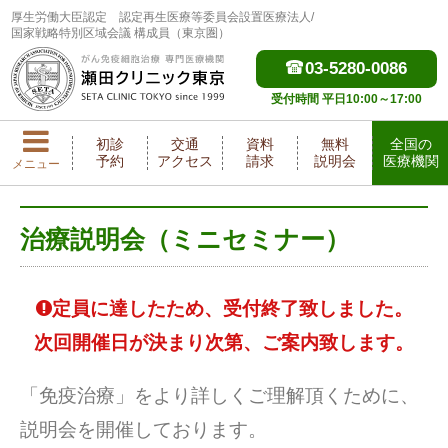
厚生労働大臣認定
認定再生医療等委員会設置医療法人/
国家戦略特別区域会議 構成員（東京圏）
03-5280-0086
受付時間 平日10:00～17:00
初診
交通
資料
無料
全国の
予約
アクセス
請求
説明会
医療機関
メニュー
治療説明会（ミニセミナー）
定員に達したため、受付終了致しました。
次回開催日が決まり次第、ご案内致します。
「免疫治療」をより詳しくご理解頂くために、
説明会を開催しております。