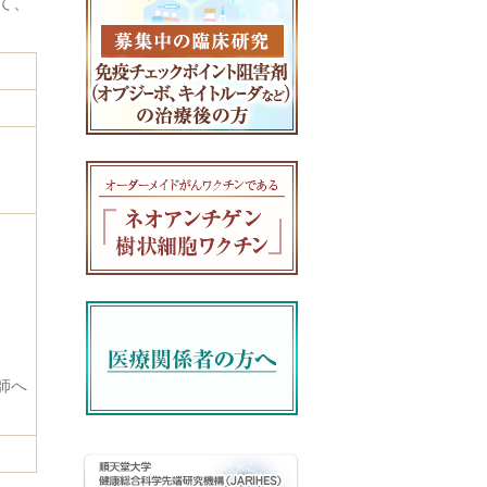
て、
師へ