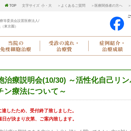
TOP
文字サイズ
小
・
大
＞よくあるご質問
＞医療関係者の方へ
＞
ご
療等委員会設置医療法人/
員（東京圏）
当院の
受診の流れ・
症例紹介・
免疫細胞治療
治療費
治療成績
療説明会(10/30) ～活性化自己リン
チン療法について～
に達したため、受付終了致しました。
催日が決まり次第、ご案内致します。