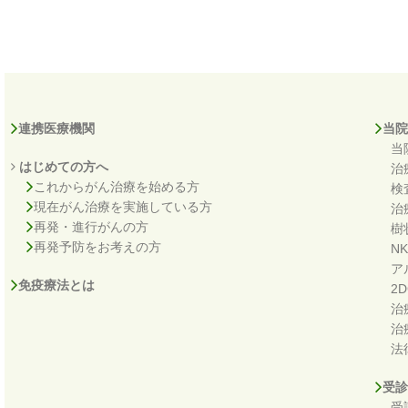
連携医療機関
当院
当
はじめての方へ
治
これからがん治療を始める方
検
現在がん治療を実施している方
治
再発・進行がんの方
樹
再発予防をお考えの方
N
ア
免疫療法とは
2
治
治
法
受診
受