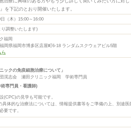
胞治療に興味のある方やもう少し詳しく聞いてみたい方に対し
会』を下記のとおり開催いたします。
9日（木）15:00～16:00
より調整いたします)
ク福岡
25 福岡県福岡市博多区店屋町6-18 ランダムスクウェアビル5階
ちら
ニックの免疫細胞治療について」
団滉志会 瀬田クリニック福岡 学術専門員
学術専門員・看護師)
設(CPC)の見学も可能です。
)の具体的な治療法については、情報提供書等をご準備の上、別途医
必要です。