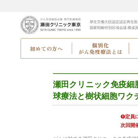
厚生労働大臣認定
認定再生医
国家戦略特別区域会議 構成
個別化
初めての方へ
がん免疫療法とは
瀬田クリニック免疫細胞治
球療法と樹状細胞ワク
定員
次回開