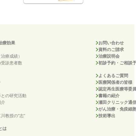
治療効果
お問い合わせ
資料のご請求
（治療成績）
治療説明会
の受診患者数
初診予約・ご相談
よくあるご質問
介
医療関係者の皆様
認定再生医療等委
等との研究活動
書籍の紹介
紹介
瀬田クリニック通
がん治療・免疫細
川教授の"志"
技術導出
とは