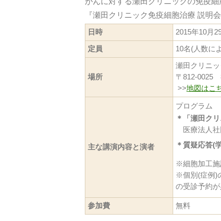
がんに対する瀬田クリニックの免疫細
『瀬田クリニック免疫細胞治療 説明
日時
2015年10月2
定員
10名(人数に
瀬田クリニッ
場所
〒812-00
>>
地図はこ
プログラム
＊「瀬田クリ
医療法人社
＊質疑応答(
主な講演内容と演者
※細胞加工施
※個別(症例
の受診予約が
参加費
無料