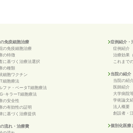
の免疫細胞治療
症例紹介・
院の免疫細胞治療
症例紹介
療の特徴
治療効果
査に基づく治療法選択
これまで
療の種類
当院の紹介
状細胞ワクチン
当院の紹
KT細胞療法
医師紹介
ルファ・ベータT細胞療法
大学病院
DG･キラーT細胞療法
学術論文
療の安全性
法人概要
療の有効性の証明
創設者・江
律に基づく治療提供
個別化医療
の流れ・治療費
診の流れ