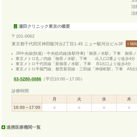
治
治
瀬田クリニック東京の概要
〒101-0062
東京都千代田区神田駿河台2丁目1-45 ニュー駿河台ビル3F
MA
JR中央線(快速)・中央総武線(各駅停車)「御茶ノ水駅」下車 御茶
東京メトロ丸ノ内線「御茶ノ水駅」下車 出入口2番より徒歩4分
東京メトロ千代田線「新御茶ノ水駅」下車 B1出口より徒歩4分
東京メトロ半蔵門線、都営新宿線・三田線「神保町駅」下車 A5出
03-5280-0086
（平日10:00～17:00）
診療時間
月
火
水
木
10:00～17:00
○
○
○
○
連携医療機関一覧