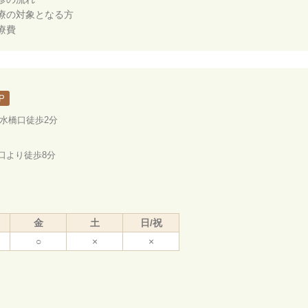
療の対象となる方
療費
P
ノ水橋口徒歩2分
口より徒歩8分
金
土
日/祝
○
×
×