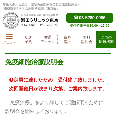
厚生労働大臣認定
認定再生医療等委員会設置医療法人/
国家戦略特別区域会議 構成員（東京圏）
03-5280-0086
受付時間 平日10:00～17:00
初診
交通
資料
無料
全国の
予約
アクセス
請求
説明会
医療機関
メニュー
免疫細胞治療説明会
定員に達したため、受付終了致しました。
次回開催日が決まり次第、ご案内致します。
「免疫治療」をより詳しくご理解頂くために、
説明会を開催しております。