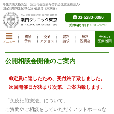
厚生労働大臣認定
認定再生医療等委員会設置医療法人/
国家戦略特別区域会議 構成員（東京圏）
03-5280-0086
受付時間 平日10:00～17:00
初診
交通
資料
無料
全国の
予約
アクセス
請求
説明会
医療機関
メニュー
公開相談会開催のご案内
定員に達したため、受付終了致しました。
次回開催日が決まり次第、ご案内致します。
「免疫細胞療法」について、
ご質問やご相談をしていただくアットホームな