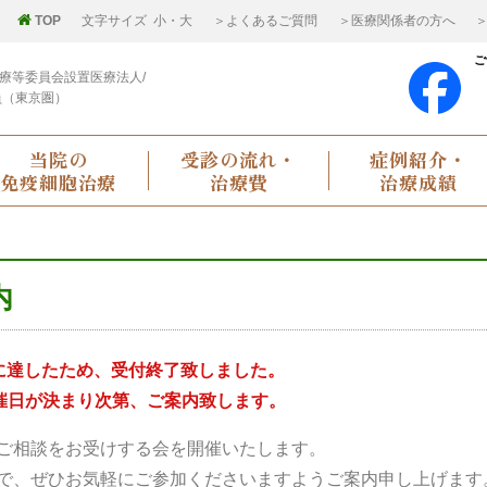
TOP
文字サイズ
小
・
大
＞よくあるご質問
＞医療関係者の方へ
＞
ご
療等委員会設置医療法人/
員（東京圏）
当院の
受診の流れ・
症例紹介・
免疫細胞治療
治療費
治療成績
内
に達したため、受付終了致しました。
催日が決まり次第、ご案内致します。
ご相談をお受けする会を開催いたします。
で、ぜひお気軽にご参加くださいますようご案内申し上げます