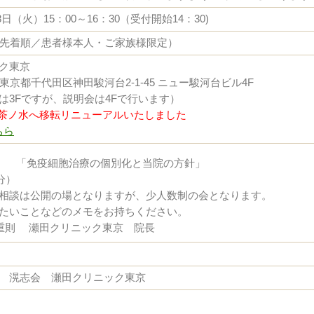
18日（火）15：00～16：30（受付開始14：30)
（先着順／患者様本人・ご家族様限定）
ク東京
62 東京都千代田区神田駿河台2-1-45 ニュー駿河台ビル4F
は3Fですが、説明会は4Fで行います）
り御茶ノ水へ移転リニューアルいたしました
ちら
分） 「免疫細胞治療の個別化と当院の方針」
分）
相談は公開の場となりますが、少人数制の会となります。
たいことなどのメモをお持ちください。
重則 瀬田クリニック東京 院長
 滉志会 瀬田クリニック東京