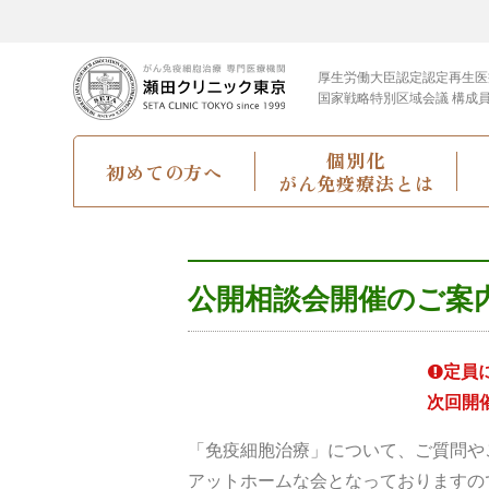
厚生労働大臣認定
認定再生医
国家戦略特別区域会議 構成
個別化
初めての方へ
がん免疫療法とは
公開相談会開催のご案
定員
次回開
「免疫細胞治療」について、ご質問や
アットホームな会となっておりますの