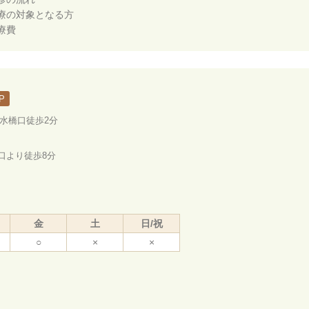
療の対象となる方
療費
P
ノ水橋口徒歩2分
口より徒歩8分
金
土
日/祝
○
×
×