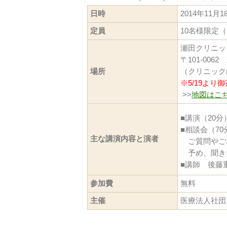
日時
2014年11月
定員
10名様限定
瀬田クリニッ
〒101-00
場所
（クリニック
※5/19よ
>>
地図はこ
■講演（20
■相談会（70
主な講演内容と演者
ご質問やご
予め、聞き
■講師 後藤
参加費
無料
主催
医療法人社団