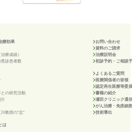
治療効果
お問い合わせ
資料のご請求
（治療成績）
治療説明会
の受診患者数
初診予約・ご相談
よくあるご質問
介
医療関係者の皆様
認定再生医療等委
等との研究活動
書籍の紹介
紹介
瀬田クリニック通
がん治療・免疫細
川教授の"志"
技術導出
とは