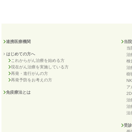
連携医療機関
当院
当
はじめての方へ
治
これからがん治療を始める方
検
現在がん治療を実施している方
治
再発・進行がんの方
樹
再発予防をお考えの方
N
ア
免疫療法とは
2
治
治
法
受診
受