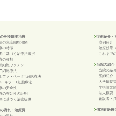
の免疫細胞治療
症例紹介・
院の免疫細胞治療
症例紹介
療の特徴
治療効果
査に基づく治療法選択
これまで
療の種類
当院の紹介
状細胞ワクチン
当院の紹
KT細胞療法
医師紹介
ルファ・ベータT細胞療法
大学病院
DG･キラーT細胞療法
学術論文
療の安全性
法人概要
療の有効性の証明
創設者・江
律に基づく治療提供
個別化医療
の流れ・治療費
診の流れ