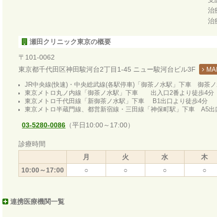
治
治
瀬田クリニック東京の概要
〒101-0062
東京都千代田区神田駿河台2丁目1-45 ニュー駿河台ビル3F
MA
JR中央線(快速)・中央総武線(各駅停車)「御茶ノ水駅」下車 御茶
東京メトロ丸ノ内線「御茶ノ水駅」下車 出入口2番より徒歩4分
東京メトロ千代田線「新御茶ノ水駅」下車 B1出口より徒歩4分
東京メトロ半蔵門線、都営新宿線・三田線「神保町駅」下車 A5出
03-5280-0086
（平日10:00～17:00）
診療時間
月
火
水
木
10:00～17:00
○
○
○
○
連携医療機関一覧