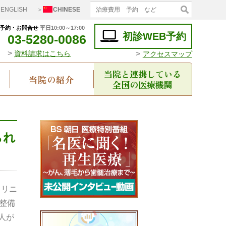
ENGLISH
＞
CHINESE
予約・お問合せ
平日10:00～17:00
初診WEB予約
03-5280-0086
>
>
資料請求はこちら
アクセスマップ
当院と連携している
当院の紹介
全国の医療機関
られ
クリニ
整備
人が