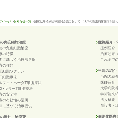
プページ
>
お知らせ一覧
>国家戦略特別区域諮問会議において、19床の新規病床整備が認
の免疫細胞治療
症例紹介・
院の免疫細胞治療
症例紹介
療の特徴
治療効果
査に基づく治療法選択
これまで
療の種類
当院の紹介
状細胞ワクチン
当院の紹
KT細胞療法
医師紹介
ルファ・ベータT細胞療法
大学病院
DG･キラーT細胞療法
学術論文
療の安全性
法人概要
療の有効性の証明
創設者・江
律に基づく治療提供
個別化医療
の流れ・治療費