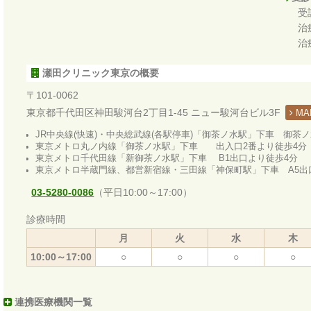
受
治
治
瀬田クリニック東京の概要
〒101-0062
東京都千代田区神田駿河台2丁目1-45 ニュー駿河台ビル3F
MA
JR中央線(快速)・中央総武線(各駅停車)「御茶ノ水駅」下車 御茶
東京メトロ丸ノ内線「御茶ノ水駅」下車 出入口2番より徒歩4分
東京メトロ千代田線「新御茶ノ水駅」下車 B1出口より徒歩4分
東京メトロ半蔵門線、都営新宿線・三田線「神保町駅」下車 A5出
03-5280-0086
（平日10:00～17:00）
診療時間
月
火
水
木
10:00～17:00
○
○
○
○
連携医療機関一覧