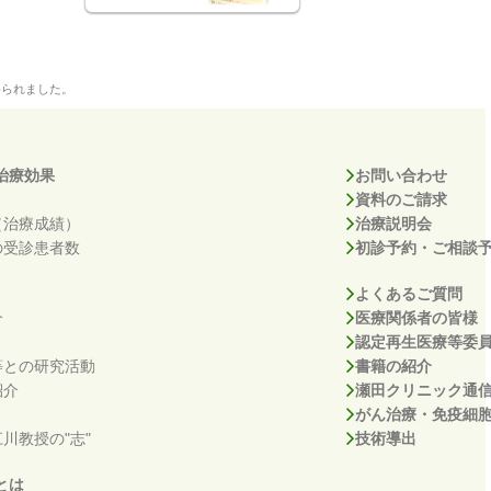
められました。
治療効果
お問い合わせ
資料のご請求
（治療成績）
治療説明会
の受診患者数
初診予約・ご相談
よくあるご質問
介
医療関係者の皆様
認定再生医療等委
等との研究活動
書籍の紹介
紹介
瀬田クリニック通
がん治療・免疫細
川教授の"志"
技術導出
とは