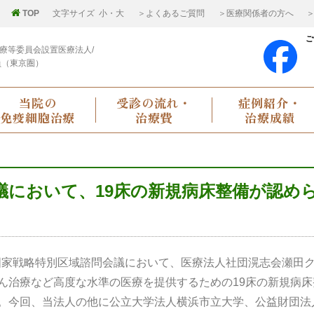
TOP
文字サイズ
小
・
大
＞よくあるご質問
＞医療関係者の方へ
＞
ご
療等委員会設置医療法人/
員（東京圏）
当院の
受診の流れ・
症例紹介・
免疫細胞治療
治療費
治療成績
議において、19床の新規病床整備が認め
回国家戦略特別区域諮問会議において、医療法人社団滉志会瀬田
ん治療など高度な水準の医療を提供するための19床の新規病床
。今回、当法人の他に公立大学法人横浜市立大学、公益財団法