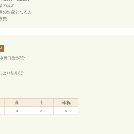
診の流れ
療の対象となる方
療費
P
ノ水橋口徒歩2分
口より徒歩8分
金
土
日/祝
○
×
×