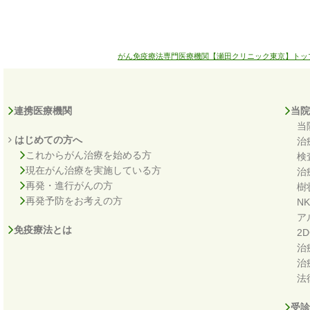
がん免疫療法専門医療機関【瀬田クリニック東京】トッ
連携医療機関
当院
当
はじめての方へ
治
これからがん治療を始める方
検
現在がん治療を実施している方
治
再発・進行がんの方
樹
再発予防をお考えの方
N
ア
免疫療法とは
2
治
治
法
受診