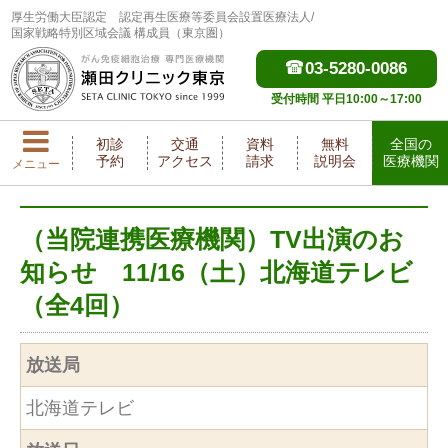
厚生労働大臣認定
認定再生医療等委員会設置医療法人/
国家戦略特別区域会議 構成員（東京圏）
03-5280-0086
受付時間 平日10:00～17:00
初診
交通
資料
無料
全国の
予約
アクセス
請求
説明会
医療機関
メニュー
（当院連携医療機関）TV出演のお
知らせ 11/16（土）北海道テレビ
（全4回）
放送局
北海道テレビ