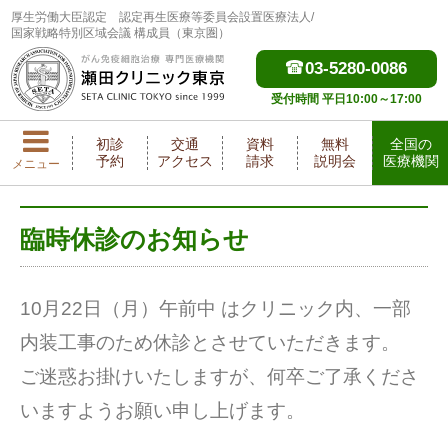
厚生労働大臣認定
認定再生医療等委員会設置医療法人/
国家戦略特別区域会議 構成員（東京圏）
03-5280-0086
受付時間 平日10:00～17:00
初診
交通
資料
無料
全国の
予約
アクセス
請求
説明会
医療機関
メニュー
臨時休診のお知らせ
10月22日（月）午前中 はクリニック内、一部
内装工事のため休診とさせていただきます。
ご迷惑お掛けいたしますが、何卒ご了承くださ
いますようお願い申し上げます。