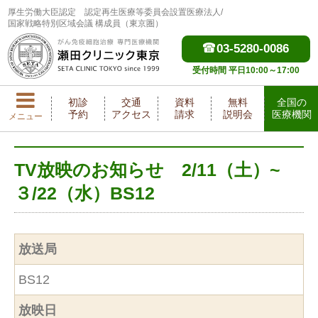
厚生労働大臣認定
認定再生医療等委員会設置医療法人/
国家戦略特別区域会議 構成員（東京圏）
03-5280-0086
受付時間 平日10:00～17:00
初診
交通
資料
無料
全国の
予約
アクセス
請求
説明会
医療機関
メニュー
TV放映のお知らせ 2/11（土）~
３/22（水）BS12
放送局
BS12
放映日