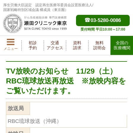
厚生労働大臣認定
認定再生医療等委員会設置医療法人/
国家戦略特別区域会議 構成員（東京圏）
03-5280-0086
受付時間 平日10:00～17:00
初診
交通
資料
無料
全国の
予約
アクセス
請求
説明会
医療機関
メニュー
TV放映のお知らせ 11/29（土）
RBC琉球放送再放送 ※放映内容を
ご覧いただけます。
放送局
RBC琉球放送（沖縄）