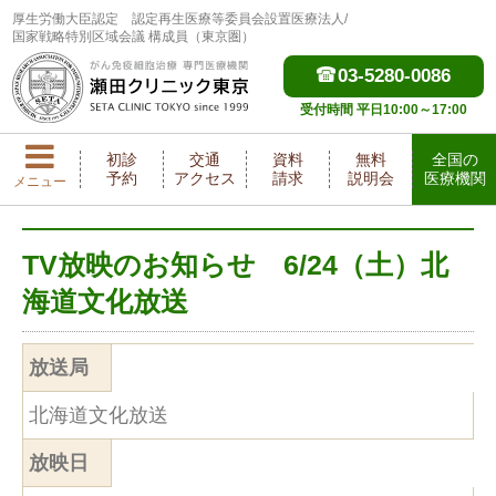
厚生労働大臣認定
認定再生医療等委員会設置医療法人/
国家戦略特別区域会議 構成員（東京圏）
03-5280-0086
受付時間 平日10:00～17:00
初診
交通
資料
無料
全国の
予約
アクセス
請求
説明会
医療機関
メニュー
TV放映のお知らせ 6/24（土）北
海道文化放送
放送局
北海道文化放送
放映日